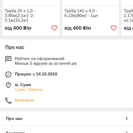
Труба 25 х 1,0 -
Труба 142 х 4,0 -
Труб
3,85м(2,1кг); 2-
6,13м(80кг) - 1шт
2,17
3,1м(15,2кг)
по 1
400
400
від
₴/кг
від
₴/кг
від
Про нас
Рейтинг не сформований
Менше 5 відгуків за останній рік
Працює з 14.10.2010
м. Суми
Суми, Україна
Контакти
Про нас