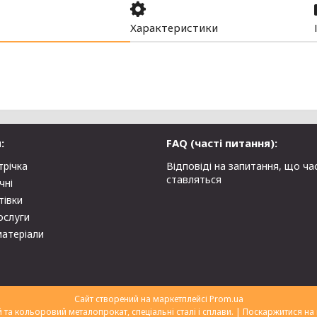
Характеристики
:
FAQ (часті питання):
трічка
Відповіді на запитання, що ча
ставляться
чні
тівки
ослуги
матеріали
Сайт створений на маркетплейсі
Prom.ua
ТОВ "Укрторгекспорт" нержавіючий та кольоровий металопрокат, спеціальні сталі і сплави. |
Поскаржитися на 