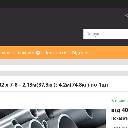
+
вари та полсуги
Контакти
Відгуки
2 х 7-8 - 2,13м(37,3кг); 4,2м(74,8кг) по 1шт
В наявно
від
40
Показати