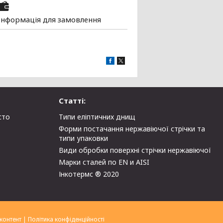
Інформація для замовлення
Статті:
сто
Типи еліптичних днищ
Форми постачання нержавіючої стрічки та
типи упаковки
Види обробки поверхні стрічки нержавіючої
Марки сталей по EN и AISI
Інкотермс ® 2020
контент
|
Політика конфіденційності