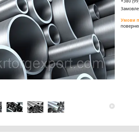
+380 (99
Замовле
поверне