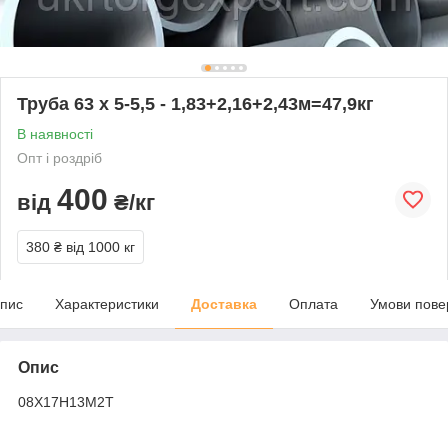
Труба 63 х 5-5,5 - 1,83+2,16+2,43м=47,9кг
В наявності
Опт і роздріб
400
від
₴/кг
380 ₴
від 1000 кг
пис
Характеристики
Доставка
Оплата
Умови пове
Опис
08Х17Н13М2Т