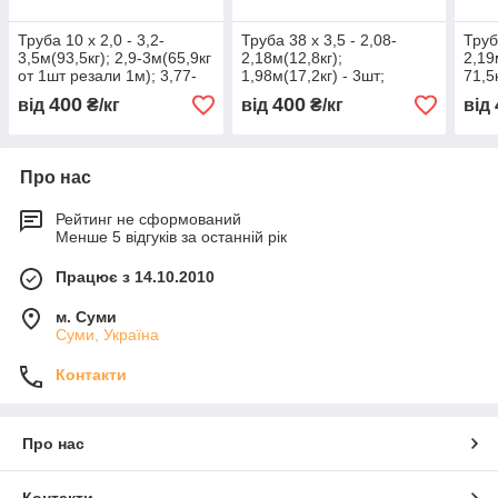
Труба 10 х 2,0 - 3,2-
Труба 38 х 3,5 - 2,08-
Труб
3,5м(93,5кг); 2,9-3м(65,9кг
2,18м(12,8кг);
2,19
от 1шт резали 1м); 3,77-
1,98м(17,2кг) - 3шт;
71,5
3,83м(3,3кг)
2,8м(8,1кг); 2,43м(7,5кг);
400
400
від
₴/кг
від
₴/кг
від
2,63м(8,3кг);
Про нас
Рейтинг не сформований
Менше 5 відгуків за останній рік
Працює з 14.10.2010
м. Суми
Суми, Україна
Контакти
Про нас