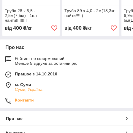
Труба 28 х 5,5 -
Труба 89 х 4,0 - 2м(18,3кг
Труб
2,5м(7,5кг) - 1шт
найти!!!!!)
6,9м(
найти!!!!!!!!!
6м(17
400
400
від
₴/кг
від
₴/кг
від
Про нас
Рейтинг не сформований
Менше 5 відгуків за останній рік
Працює з 14.10.2010
м. Суми
Суми, Україна
Контакти
Про нас