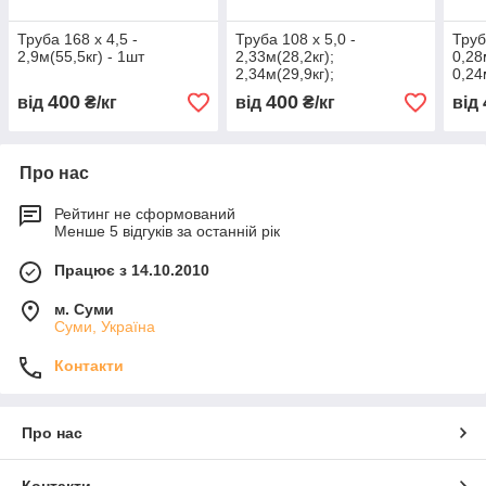
Труба 168 х 4,5 -
Труба 108 х 5,0 -
Труб
2,9м(55,5кг) - 1шт
2,33м(28,2кг);
0,28
2,34м(29,9кг);
0,24
1,55м(20,4кг) по 1шт
0,29
400
400
від
₴/кг
від
₴/кг
від
Про нас
Рейтинг не сформований
Менше 5 відгуків за останній рік
Працює з 14.10.2010
м. Суми
Суми, Україна
Контакти
Про нас