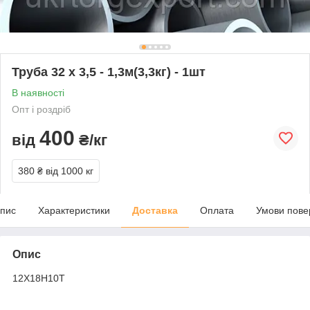
Труба 32 х 3,5 - 1,3м(3,3кг) - 1шт
В наявності
Опт і роздріб
400
від
₴/кг
380 ₴
від 1000 кг
пис
Характеристики
Доставка
Оплата
Умови пове
Опис
12Х18Н10Т