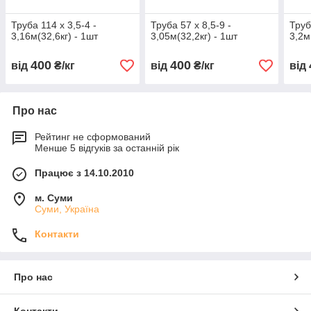
Труба 114 х 3,5-4 -
Труба 57 х 8,5-9 -
Труб
3,16м(32,6кг) - 1шт
3,05м(32,2кг) - 1шт
3,2м
400
400
від
₴/кг
від
₴/кг
від
Про нас
Рейтинг не сформований
Менше 5 відгуків за останній рік
Працює з 14.10.2010
м. Суми
Суми, Україна
Контакти
Про нас