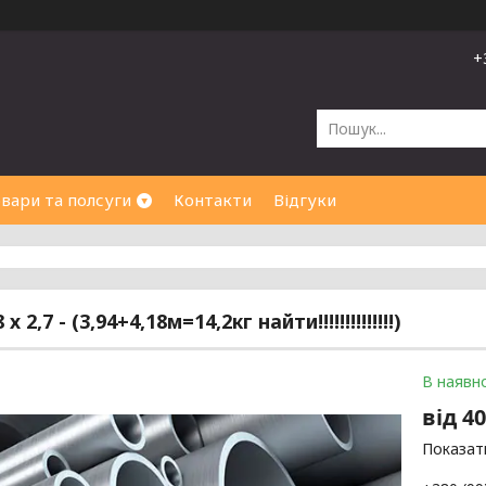
+
вари та полсуги
Контакти
Відгуки
х 2,7 - (3,94+4,18м=14,2кг найти!!!!!!!!!!!!!!)
В наявно
від
40
Показати