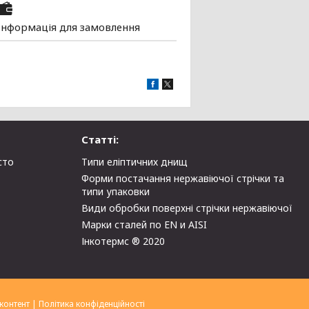
Інформація для замовлення
Статті:
сто
Типи еліптичних днищ
Форми постачання нержавіючої стрічки та
типи упаковки
Види обробки поверхні стрічки нержавіючої
Марки сталей по EN и AISI
Інкотермс ® 2020
контент
|
Політика конфіденційності