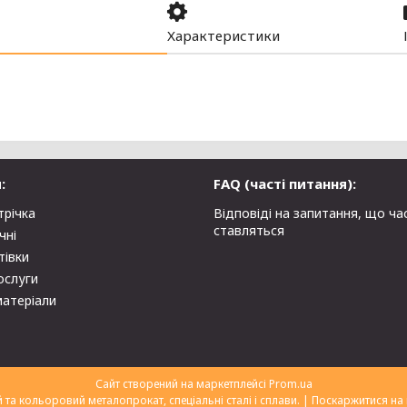
Характеристики
:
FAQ (часті питання):
трічка
Відповіді на запитання, що ча
ставляться
чні
тівки
ослуги
матеріали
Сайт створений на маркетплейсі
Prom.ua
ТОВ "Укрторгекспорт" нержавіючий та кольоровий металопрокат, спеціальні сталі і сплави. |
Поскаржитися на 