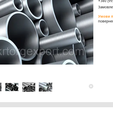
+380 (99
Замовле
поверне