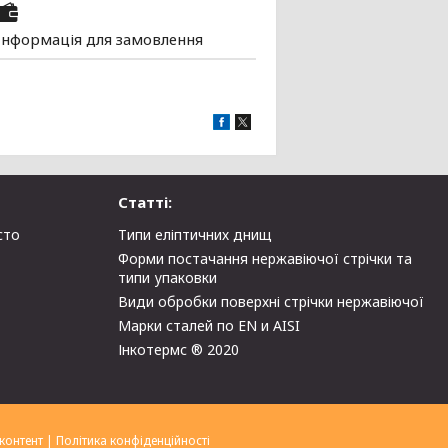
Інформація для замовлення
Статті:
сто
Типи еліптичних днищ
Форми постачання нержавіючої стрічки та
типи упаковки
Види обробки поверхні стрічки нержавіючої
Марки сталей по EN и AISI
Інкотермс ® 2020
контент
|
Політика конфіденційності