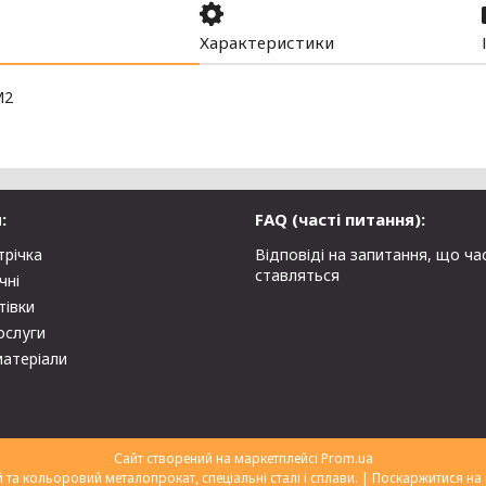
Характеристики
М2
:
FAQ (часті питання):
трічка
Відповіді на запитання, що ча
ставляться
чні
тівки
ослуги
матеріали
Сайт створений на маркетплейсі
Prom.ua
ТОВ "Укрторгекспорт" нержавіючий та кольоровий металопрокат, спеціальні сталі і сплави. |
Поскаржитися на 