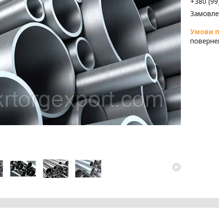
+380 (99
Замовле
поверне