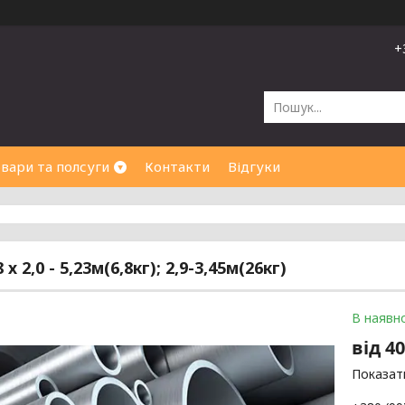
+
вари та полсуги
Контакти
Відгуки
 х 2,0 - 5,23м(6,8кг); 2,9-3,45м(26кг)
В наявно
від
40
Показати