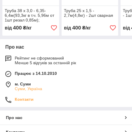
Труба 38 х 3,0 - 6,35-
Труба 25 х 1,5 -
Труб
6,4м(93,3кг в т.ч. 5,96м от
2,7м(4,8кг) - 2шт сварная
- 1ш
1шт резал 0,85м);
2,7м(7,5кг)
400
400
від
₴/кг
від
₴/кг
від
Про нас
Рейтинг не сформований
Менше 5 відгуків за останній рік
Працює з 14.10.2010
м. Суми
Суми, Україна
Контакти
Про нас