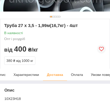
Труба 27 х 3,5 - 1,99м(16,7кг) - 4шт
В наявності
Опт і роздріб
400
від
₴/кг
380 ₴
від 1000 кг
пис
Характеристики
Доставка
Оплата
Умови пове
Опис
10Х23Н18