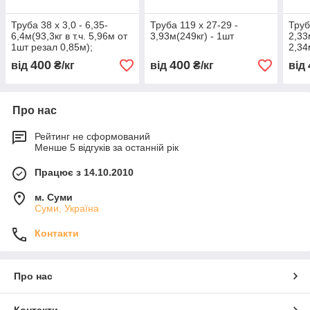
Труба 38 х 3,0 - 6,35-
Труба 119 х 27-29 -
Труб
6,4м(93,3кг в т.ч. 5,96м от
3,93м(249кг) - 1шт
2,33
1шт резал 0,85м);
2,34
2,7м(7,5кг)
1,55
400
400
від
₴/кг
від
₴/кг
від
Про нас
Рейтинг не сформований
Менше 5 відгуків за останній рік
Працює з 14.10.2010
м. Суми
Суми, Україна
Контакти
Про нас