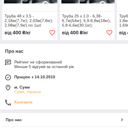
Труба 48 х 3,5 -
Труба 25 х 1,0 - 6,38-
Труб
2,18м(7,7кг); 2,03м(7,8кг);
6,7м(54кг); 5,9-6,8м(18кг);
1,8м
2,08м(7,9кг) по 1шт
5,8-6,6м(30,1кг);
1,69
2,33м(1,3кг)
400
400
від
₴/кг
від
₴/кг
від
Про нас
Рейтинг не сформований
Менше 5 відгуків за останній рік
Працює з 14.10.2010
м. Суми
Суми, Україна
Контакти
Про нас