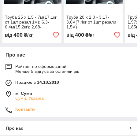
Труба 25 х 1,5 - 7м(17,1кг
Труба 20 х 2,0 - 3,17-
Труб
от 1шт резал 1м); 6,3-
3,6м(7,4кг от 1шт резали
1,97
6,4м(15,2кг); 2,68-
1,5м)
1,85
3,48м(6,5кг)
2,15
400
400
від
₴/кг
від
₴/кг
від
Про нас
Рейтинг не сформований
Менше 5 відгуків за останній рік
Працює з 14.10.2010
м. Суми
Суми, Україна
Контакти
Про нас