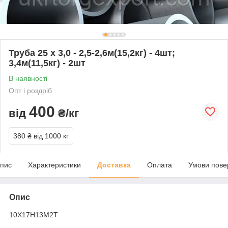
Труба 25 х 3,0 - 2,5-2,6м(15,2кг) - 4шт;
3,4м(11,5кг) - 2шт
В наявності
Опт і роздріб
400
від
₴/кг
380 ₴
від 1000 кг
пис
Характеристики
Доставка
Оплата
Умови пове
Опис
10Х17Н13М2Т