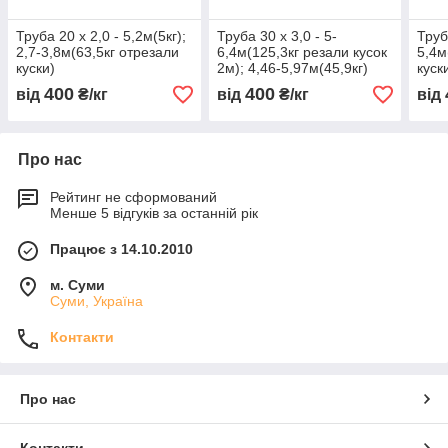
Труба 20 х 2,0 - 5,2м(5кг);
Труба 30 х 3,0 - 5-
Труб
2,7-3,8м(63,5кг отрезали
6,4м(125,3кг резали кусок
5,4м
куски)
2м); 4,46-5,97м(45,9кг)
куск
400
400
від
₴/кг
від
₴/кг
від
Про нас
Рейтинг не сформований
Менше 5 відгуків за останній рік
Працює з 14.10.2010
м. Суми
Суми, Україна
Контакти
Про нас