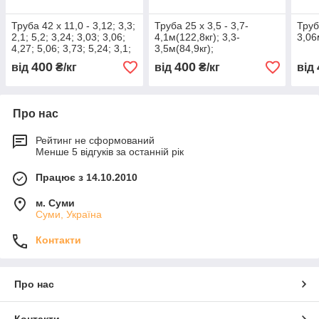
Труба 42 х 11,0 - 3,12; 3,3;
Труба 25 х 3,5 - 3,7-
Труб
2,1; 5,2; 3,24; 3,03; 3,06;
4,1м(122,8кг); 3,3-
3,06
4,27; 5,06; 3,73; 5,24; 3,1;
3,5м(84,9кг);
3,4м по 1шт
6,34+6,34+6,34м=34,2кг;
400
400
від
₴/кг
від
₴/кг
від
3,21+3,24+3,31м=19,5кг
316L
Про нас
Рейтинг не сформований
Менше 5 відгуків за останній рік
Працює з 14.10.2010
м. Суми
Суми, Україна
Контакти
Про нас