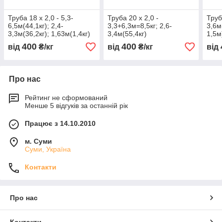
Труба 18 х 2,0 - 5,3-
Труба 20 х 2,0 -
Труб
6,5м(44,1кг); 2,4-
3,3+6,3м=8,5кг; 2,6-
3,6м
3,3м(36,2кг); 1,63м(1,4кг)
3,4м(55,4кг)
1,5м
400
400
від
₴/кг
від
₴/кг
від
Про нас
Рейтинг не сформований
Менше 5 відгуків за останній рік
Працює з 14.10.2010
м. Суми
Суми, Україна
Контакти
Про нас