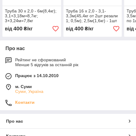
Труба 30 х 2,0 - 6м(8,4кг);
Труба 16 х 2,0 - 3,1-
Труб
3,1+3,18м=8,7кг;
3,3м(45,4кг от 2шт резали
3,5м
3+3,24м=7,8кг
1; 0,5м); 2,5м(1,6кг) - 1шт
по 1
400
400
від
₴/кг
від
₴/кг
від
Про нас
Рейтинг не сформований
Менше 5 відгуків за останній рік
Працює з 14.10.2010
м. Суми
Суми, Україна
Контакти
Про нас