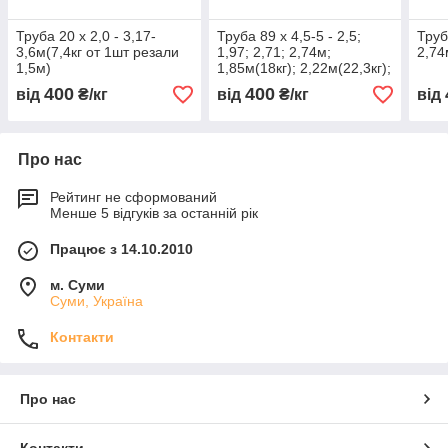
Труба 20 х 2,0 - 3,17-
Труба 89 х 4,5-5 - 2,5;
Труб
3,6м(7,4кг от 1шт резали
1,97; 2,71; 2,74м;
2,74
1,5м)
1,85м(18кг); 2,22м(22,3кг);
2,15м(21,6кг) по 1шт
400
400
від
₴/кг
від
₴/кг
від
Про нас
Рейтинг не сформований
Менше 5 відгуків за останній рік
Працює з 14.10.2010
м. Суми
Суми, Україна
Контакти
Про нас