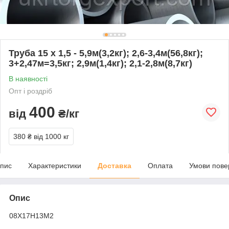
Труба 15 х 1,5 - 5,9м(3,2кг); 2,6-3,4м(56,8кг);
3+2,47м=3,5кг; 2,9м(1,4кг); 2,1-2,8м(8,7кг)
В наявності
Опт і роздріб
400
від
₴/кг
380 ₴
від 1000 кг
пис
Характеристики
Доставка
Оплата
Умови пове
Опис
08Х17Н13М2