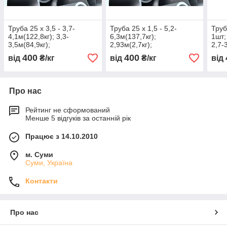
Труба 25 х 3,5 - 3,7-
Труба 25 х 1,5 - 5,2-
Труб
4,1м(122,8кг); 3,3-
6,3м(137,7кг);
1шт;
3,5м(84,9кг);
2,93м(2,7кг);
2,7-
6,34+6,34+6,34м=34,2кг;
4,12+4,23м=6,8кг; 2,82-
400
400
від
₴/кг
від
₴/кг
від
3,21+3,24+3,31м=19,5кг
3,08м(51,8кг)
316L
Про нас
Рейтинг не сформований
Менше 5 відгуків за останній рік
Працює з 14.10.2010
м. Суми
Суми, Україна
Контакти
Про нас