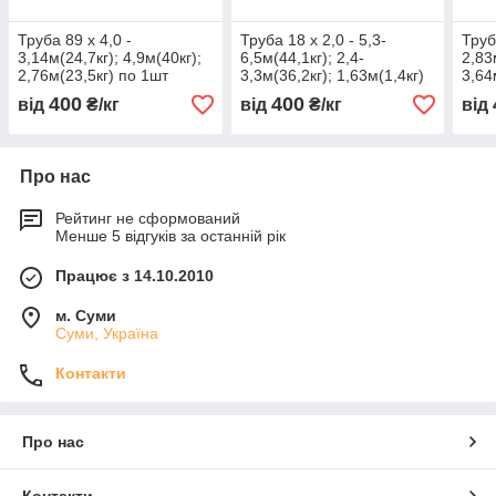
Труба 89 х 4,0 -
Труба 18 х 2,0 - 5,3-
Труб
3,14м(24,7кг); 4,9м(40кг);
6,5м(44,1кг); 2,4-
2,83
2,76м(23,5кг) по 1шт
3,3м(36,2кг); 1,63м(1,4кг)
3,64
400
400
від
₴/кг
від
₴/кг
від
Про нас
Рейтинг не сформований
Менше 5 відгуків за останній рік
Працює з 14.10.2010
м. Суми
Суми, Україна
Контакти
Про нас