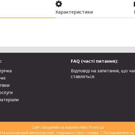
Характеристики
:
FAQ (часті питання):
трічка
Відповіді на запитання, що ча
ставляться
чні
тівки
ослуги
матеріали
Сайт створений на маркетплейсі
Prom.ua
ТОВ "Укрторгекспорт" нержавіючий та кольоровий металопрокат, спеціальні сталі і сплави. |
Поскаржитися на 