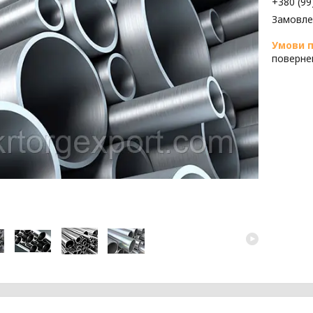
+380 (99
Замовле
поверне