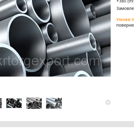
+380 (99
Замовле
поверне