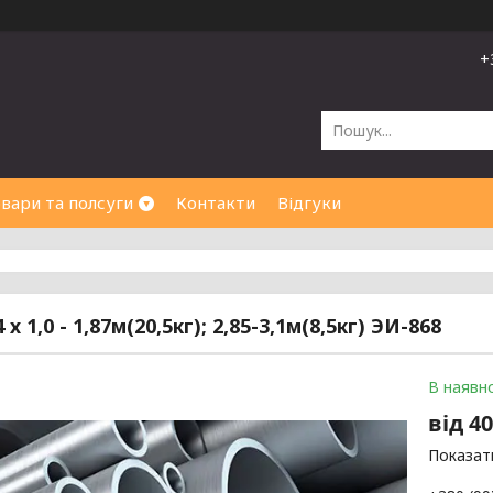
+
вари та полсуги
Контакти
Відгуки
 х 1,0 - 1,87м(20,5кг); 2,85-3,1м(8,5кг) ЭИ-868
В наявно
від
40
Показати