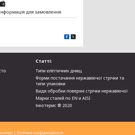
Інформація для замовлення
Статті:
сто
Типи еліптичних днищ
Форми постачання нержавіючої стрічки та
типи упаковки
Види обробки поверхні стрічки нержавіючої
Марки сталей по EN и AISI
Інкотермс ® 2020
контент
|
Політика конфіденційності