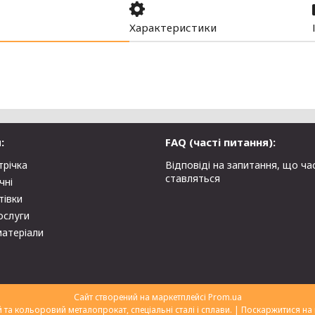
Характеристики
:
FAQ (часті питання):
трічка
Відповіді на запитання, що ча
ставляться
чні
тівки
ослуги
матеріали
Сайт створений на маркетплейсі
Prom.ua
ТОВ "Укрторгекспорт" нержавіючий та кольоровий металопрокат, спеціальні сталі і сплави. |
Поскаржитися на 