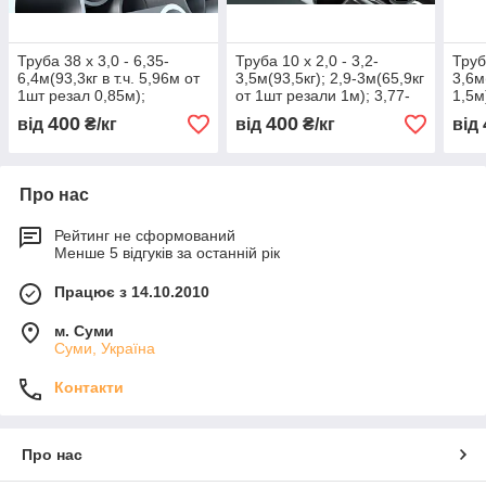
Труба 38 х 3,0 - 6,35-
Труба 10 х 2,0 - 3,2-
Труб
6,4м(93,3кг в т.ч. 5,96м от
3,5м(93,5кг); 2,9-3м(65,9кг
3,6м
1шт резал 0,85м);
от 1шт резали 1м); 3,77-
1,5м
2,7м(7,5кг)
3,83м(3,3кг)
400
400
від
₴/кг
від
₴/кг
від
Про нас
Рейтинг не сформований
Менше 5 відгуків за останній рік
Працює з 14.10.2010
м. Суми
Суми, Україна
Контакти
Про нас