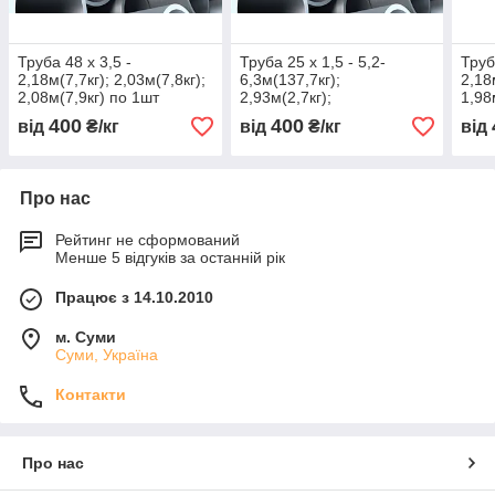
Труба 48 х 3,5 -
Труба 25 х 1,5 - 5,2-
Труб
2,18м(7,7кг); 2,03м(7,8кг);
6,3м(137,7кг);
2,18
2,08м(7,9кг) по 1шт
2,93м(2,7кг);
1,98
4,12+4,23м=6,8кг; 2,82-
2,8м
400
400
від
₴/кг
від
₴/кг
від
3,08м(51,8кг)
2,63
Про нас
Рейтинг не сформований
Менше 5 відгуків за останній рік
Працює з 14.10.2010
м. Суми
Суми, Україна
Контакти
Про нас