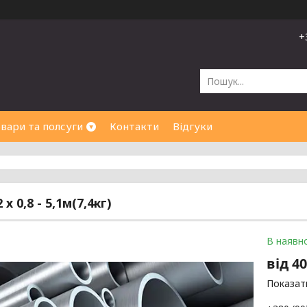
+
вари та полсуги
Контакти
Відгуки
 х 0,8 - 5,1м(7,4кг)
В наявно
від
40
Показати