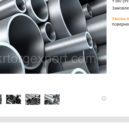
+380 (99
Замовле
поверне