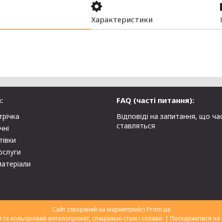
Характеристики
:
FAQ (часті питання):
трічка
Відповіді на запитання, що ча
ставляться
чні
тівки
ослуги
матеріали
Сайт створений на маркетплейсі
Prom.ua
ТОВ "Укрторгекспорт" нержавіючий та кольоровий металопрокат, спеціальні сталі і сплави. |
Поскаржитися на 