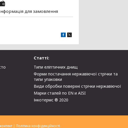
Інформація для замовлення
Статті:
сто
Типи еліптичних днищ
Форми постачання нержавіючої стрічки та
типи упаковки
Види обробки поверхні стрічки нержавіючої
Марки сталей по EN и AISI
Інкотермс ® 2020
контент
|
Політика конфіденційності