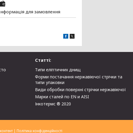
Інформація для замовлення
Статті:
сто
Типи еліптичних днищ
Форми постачання нержавіючої стрічки та
типи упаковки
Види обробки поверхні стрічки нержавіючої
Марки сталей по EN и AISI
Інкотермс ® 2020
контент
|
Політика конфіденційності