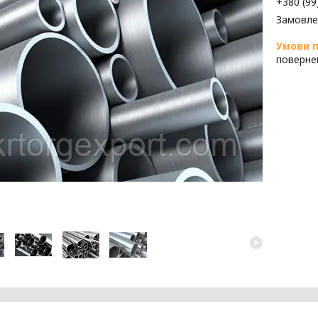
+380 (99
Замовле
поверне