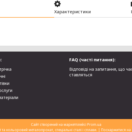
Характеристики
:
FAQ (часті питання):
трічка
Відповіді на запитання, що ча
ставляться
чні
тівки
ослуги
матеріали
Сайт створений на маркетплейсі
Prom.ua
ТОВ "Укрторгекспорт" нержавіючий та кольоровий металопрокат, спеціальні сталі і сплави. |
Поскаржитися на 