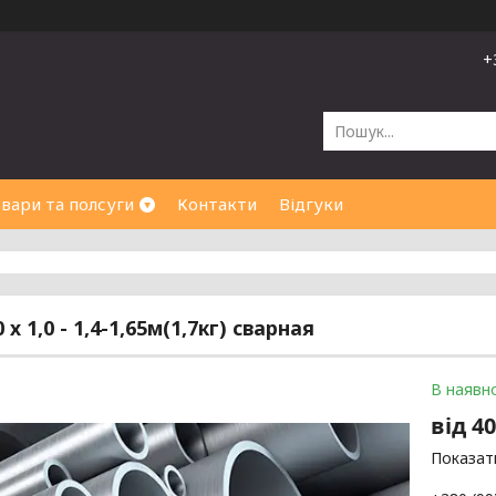
+
вари та полсуги
Контакти
Відгуки
 х 1,0 - 1,4-1,65м(1,7кг) сварная
В наявно
від
40
Показати