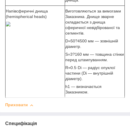
днища.
Напівсферичні днища
Виготовляються за вимогами
(hemispherical heads)
Заказника. Днище зварне
складається з днища
сферичної невідбірованої та
сегментів.
D=50?4500 мм — зовнішній
діаметр.
S=3?160 мм — товщина стінки
перед штампуванням.
R=0.5·D
i
— радіус опуклої
частини (D
i
— внутрішній
діаметр).
h1 — визначається
Заказником.
Приховати
Специфікація