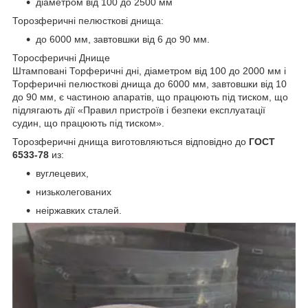
діаметром від 100 до 2500 мм
Торозферичні пелюсткові днища:
до 6000 мм, завтовшки від 6 до 90 мм.
Торосферичні Днище
Штамповані Торферичні дні, діаметром від 100 до 2000 мм і
Торферичні пелюсткові днища до 6000 мм, завтовшки від 10
до 90 мм, є частиною апаратів, що працюють під тиском, що
підлягають дії «Правил пристроїв і безпеки експлуатації
судин, що працюють під тиском».
Торозферичні днища виготовляються відповідно до
ГОСТ
6533-78
из:
вуглецевих,
низьколегованих
неіржавких сталей.