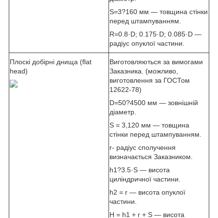
S=3?160 мм — товщина стінки
перед штампуванням.
R=0.8·D; 0.175·D; 0.085·D —
радіус опуклої частини.
Плоскі добірні днища (flat
Виготовляються за вимогами
head)
Заказника. (можливо,
виготовлення за ГОСТом
12622-78)
D=50?4500 мм — зовнішній
діаметр.
S = 3,120 мм — товщина
стінки перед штампуванням.
r- радіус сполучення
визначається Заказником.
h1?3.5·S — висота
циліндричної частини.
h2 = r — висота опуклої
частини.
H = h1 + r + S — висота