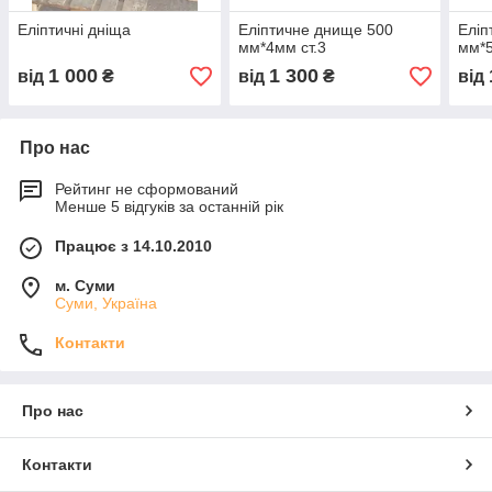
Еліптичні дніща
Еліптичне днище 500
Елі
мм*4мм ст.3
мм*5
1 000
1 300
від
₴
від
₴
від
Про нас
Рейтинг не сформований
Менше 5 відгуків за останній рік
Працює з 14.10.2010
м. Суми
Суми, Україна
Контакти
Про нас
Контакти