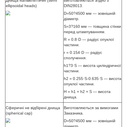
Днища напівеліптичні (semi
Виготовляються згідно з
ellipsoidal heads)
DIN28013.
D=50?4500 мм — зовнішній
діаметр.
S=3?160 мм — товщина стінки
перед штампуванням.
R = 0.8·D — радіус опуклої
частини.
r = 0.154·D — радіус
сполучення.
h1?3·S — висота циліндричної
частини.
h2 = 0.255·S-0.635·S — висота
опуклої частини.
H = h1 + h2 + S — висота
днища.
Сферичні не відбірені днища
Виготовляються за вимогами
(spherical cap)
Заказника.
D=50?4500 мм — зовнішній
діаметр.