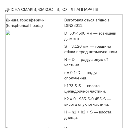
ДНІСНА СМАКІВ, ЄМКОСТІВ, КОТІЛ І АППАРАТІВ
Днища торозферичні
Виготовляються згідно з
(torispherical heads)
DIN28011.
D=50?4500 мм — зовнішній
діаметр.
S = 3,120 мм — товщина
стінки перед штампуванням.
R = D — радіус опуклої
частини.
r = 0.1·D — радіус
сполучення.
h1?3.5·S — висота
циліндричної частини.
h2 = 0.1935·S-0.455·S —
висота опуклої частини.
H = h1 + h2 + S — висота
днища.