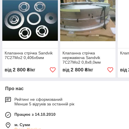
Клапанна стрічка Sandvik
Клапанна стрічка
Клап
7C27Mo2 0,406х6мм
нержавіюча Sandvik
7C27Mo2 0,8х8,0мм
2 800
2 800
від
₴/кг
від
₴/кг
від
Про нас
Рейтинг не сформований
Менше 5 відгуків за останній рік
Працює з 14.10.2010
м. Суми