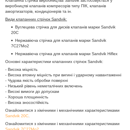
Клапанна стрічка виробництва Sandvik застосовується у
виробництві клапанів компресорів типу ПІК, клапанів
амортизаторів, кондиціонерів та ін.
Види клапанних стрічок Sandvik:
Вуглецева стрічка для дисків клапанів марки Sandvik
20C
Нержавіюча стрічка для клапанів марки Sandvik
7C27Mo2
Нержавіюча стрічка для клапанів марки Sandvik Hiflex
Основні характеристики клапанних стрічок Sandvik:
- Висока міцність
- Висока втомну міцність при вигині і ударному навантаженні
- Чудова якість обробки поверхні
- Низький рівень неметалічних включень
- Високі вимоги до допускам
- Хороша площинність
- Висока зносостійкість
Ознайомитися з хімічними і механічними характеристиками
Sandvik 20C
.
Ознайомитися з хімічними і механічними характеристиками
Sandvik 7C27Mo2
.