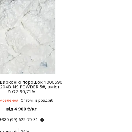
 цирконію порошок 1000590
204B-NS POWDER 5#, вміст
ZrO2-90,71%
амовлення
Оптом і в роздріб
від 4 900 ₴/кг
+380 (99) 625-70-31