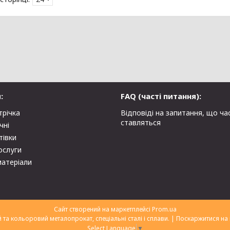
:
FAQ (часті питання):
трічка
Відповіді на запитання, що ча
ставляться
чні
тівки
ослуги
матеріали
Сайт створений на маркетплейсі
Prom.ua
ТОВ "Укрторгекспорт" нержавіючий та кольоровий металопрокат, спеціальні сталі і сплави. |
Поскаржитися на 
Select Language
▼