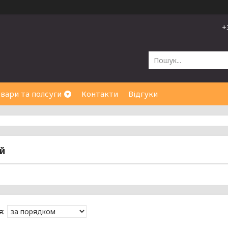
+
вари та полсуги
Контакти
Відгуки
й