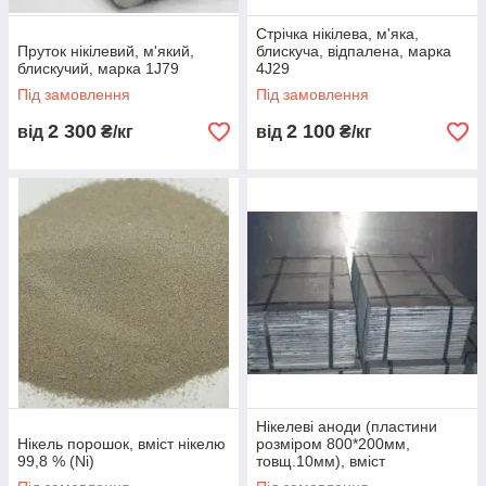
Стрічка нікілева, м'яка,
Пруток нікілевий, м'який,
блискуча, відпалена, марка
блискучий, марка 1J79
4J29
Під замовлення
Під замовлення
2 300
2 100
від
₴/кг
від
₴/кг
Нікелеві аноди (пластини
Нiкель порошок, вмiст нiкелю
розміром 800*200мм,
99,8 % (Ni)
товщ.10мм), вміст
нікель(Ni)-99,98%